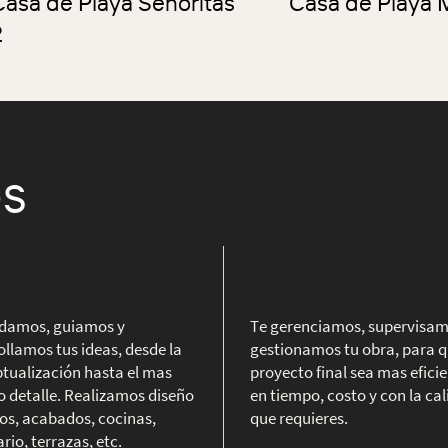
Casa de Playa Señoritas
Casa de Playa 
2
os
damos, guiamos y
Te gerenciamos, supervisam
ollamos tus ideas, desde la
gestionamos tu obra, para q
tualización hasta el mas
proyecto final sea mas efici
 detalle. Realizamos diseño
en tiempo, costo y con la ca
os, acabados, cocinas,
que requieres.
rio, terrazas, etc.