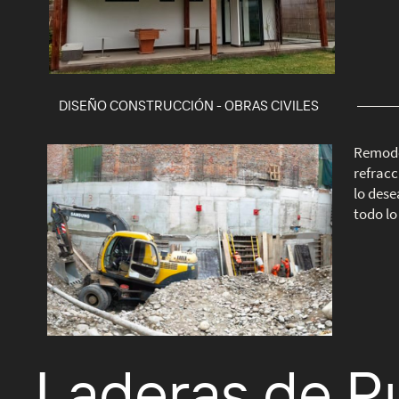
DISEÑO CONSTRUCCIÓN - OBRAS CIVILES
Remode
refrac
lo des
todo lo
Laderas de P