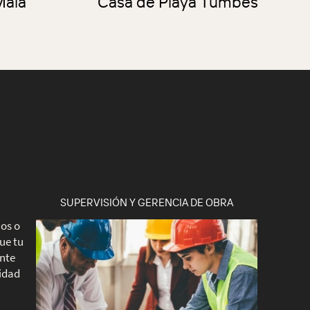
Mala
Casa de Playa Tumbes
SUPERVISIÓN Y GERENCIA DE OBRA
os o
ue tu
ente
lidad