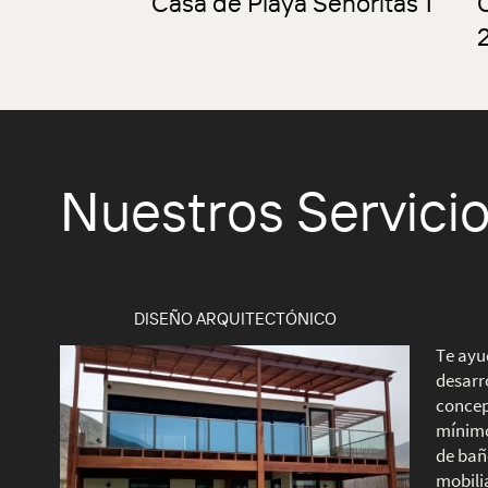
Casa de Playa Señoritas 1
Nuestros Servici
DISEÑO ARQUITECTÓNICO
Te ayu
desarr
concep
mínimo
de bañ
mobilia